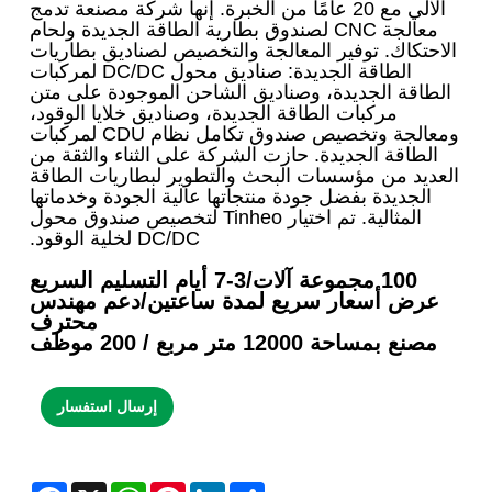
الآلي مع 20 عامًا من الخبرة. إنها شركة مصنعة تدمج
معالجة CNC لصندوق بطارية الطاقة الجديدة ولحام
الاحتكاك. توفير المعالجة والتخصيص لصناديق بطاريات
الطاقة الجديدة: صناديق محول DC/DC لمركبات
الطاقة الجديدة، وصناديق الشاحن الموجودة على متن
مركبات الطاقة الجديدة، وصناديق خلايا الوقود،
ومعالجة وتخصيص صندوق تكامل نظام CDU لمركبات
الطاقة الجديدة. حازت الشركة على الثناء والثقة من
العديد من مؤسسات البحث والتطوير لبطاريات الطاقة
الجديدة بفضل جودة منتجاتها عالية الجودة وخدماتها
المثالية. تم اختيار Tinheo لتخصيص صندوق محول
DC/DC لخلية الوقود.
100 مجموعة آلات/3-7 أيام التسليم السريع
عرض أسعار سريع لمدة ساعتين/دعم مهندس
محترف
مصنع بمساحة 12000 متر مربع / 200 موظف
إرسال استفسار
Facebook
WhatsApp
X
Pinterest
LinkedIn
Share