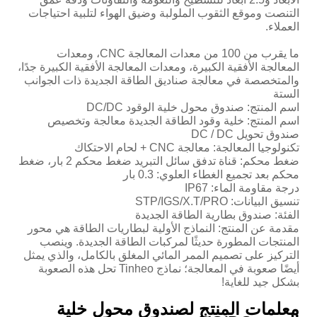
التنصت وموقع الثقوب الملولبة وضيق الهواء لتلبية احتياجات
العملاء.
ما يقرب من 100 من معدات المعالجة CNC، ومعدات
المعالجة الأفقية الكبيرة، ومعدات المعالجة الأفقية الكبيرة جدًا،
والمتخصصة في معالجة صناديق الطاقة الجديدة ذات الجوانب
الستة
اسم المنتج: صندوق محول خلية الوقود DC/DC
اسم المنتج: خلية وقود الطاقة الجديدة معالجة وتخصيص
صندوق تحويل DC / DC
تكنولوجيا المعالجة: معالجة CNC + لحام الاحتكاك
ضغط محكم: قناة تدفق سائل التبريد ضغط محكم 2 بار، ضغط
محكم بعد تجميع الغطاء العلوي: 0.3 بار
درجة مقاومة الماء: IP67
تنسيق البيانات: STP/IGS/X.T/PRO
الفئة: صندوق بطارية الطاقة الجديدة
مقدمة عن المنتج: النماذج الأولية لبطاريات الطاقة هي محور
المنتجات المطورة حديثًا لمركبات الطاقة الجديدة. وينصب
التركيز على تصميم الممر المائي المغلق بالكامل، والذي يمثل
أيضًا صعوبة في المعالجة؛ نماذج Tinheo تحل هذه الصعوبة
بشكل جيد للغاية!
معلمات المنتج لصندوق محول خلية