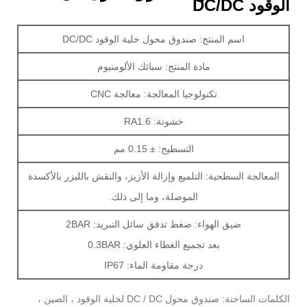
الوقود DC/DC
اسم المنتج: صندوق محول خلية الوقود DC/DC
مادة المنتج: سبائك الألومنيوم
تكنولوجيا المعالجة: معالجة CNC
خشونة: RA1.6
التسطيح: ± 0.15 مم
المعالجة السطحية: التلميع وإزالة الأزيز، والنقش بالليزر بالأكسدة
الموصلة، وما إلى ذلك.
ضيق الهواء: ضغط تدفق سائل التبريد: 2BAR
بعد تجميع الغطاء العلوي: 0.3BAR
درجة مقاومة الماء: IP67
الكلمات الساخنة: صندوق محول DC / DC لخلية الوقود ، الصين ،