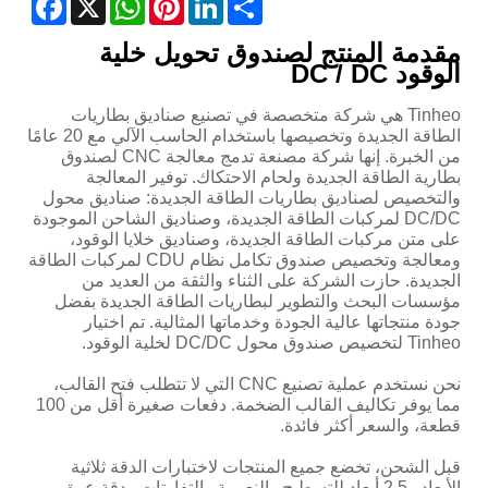
مقدمة المنتج لصندوق تحويل خلية
الوقود DC / DC
Tinheo هي شركة متخصصة في تصنيع صناديق بطاريات
الطاقة الجديدة وتخصيصها باستخدام الحاسب الآلي مع 20 عامًا
من الخبرة. إنها شركة مصنعة تدمج معالجة CNC لصندوق
بطارية الطاقة الجديدة ولحام الاحتكاك. توفير المعالجة
والتخصيص لصناديق بطاريات الطاقة الجديدة: صناديق محول
DC/DC لمركبات الطاقة الجديدة، وصناديق الشاحن الموجودة
على متن مركبات الطاقة الجديدة، وصناديق خلايا الوقود،
ومعالجة وتخصيص صندوق تكامل نظام CDU لمركبات الطاقة
الجديدة. حازت الشركة على الثناء والثقة من العديد من
مؤسسات البحث والتطوير لبطاريات الطاقة الجديدة بفضل
جودة منتجاتها عالية الجودة وخدماتها المثالية. تم اختيار
Tinheo لتخصيص صندوق محول DC/DC لخلية الوقود.
نحن نستخدم عملية تصنيع CNC التي لا تتطلب فتح القالب،
مما يوفر تكاليف القالب الضخمة. دفعات صغيرة أقل من 100
قطعة، والسعر أكثر فائدة.
قبل الشحن، تخضع جميع المنتجات لاختبارات الدقة ثلاثية
الأبعاد و2.5 أبعاد للتسطيح والنعومة والتفاوتات ودقة عمق