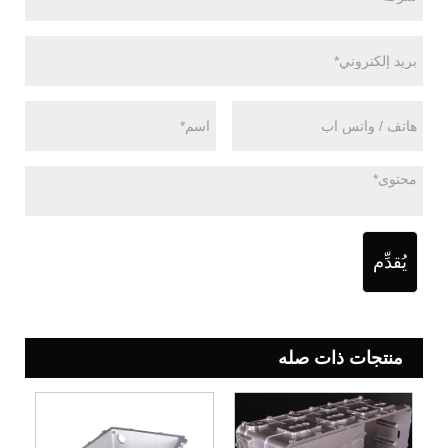
يُقدِّم
منتجات ذات صله