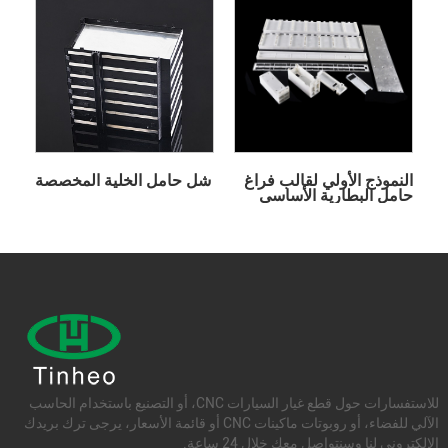
النموذج الأولي لقالب فراغ
شل حامل الخلية المخصصة
حامل البطارية الأساسي
للاستفسارات حول قطع غيار السيارات CNC، أو التصنيع باستخدام الحاسب
الآلي للفضاء، أو روبوتات ماكينات CNC أو قائمة الأسعار، يرجى ترك بريدك
الإلكتروني لنا وسنتواصل معك خلال 24 ساعة.