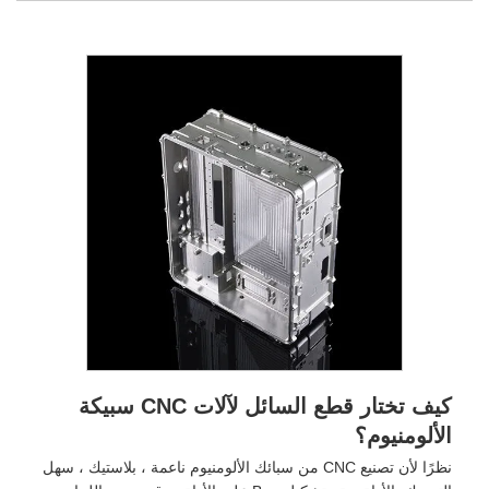
كيف تختار قطع السائل لآلات CNC سبيكة
الألومنيوم؟
نظرًا لأن تصنيع CNC من سبائك الألومنيوم ناعمة ، بلاستيك ، سهل