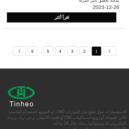
يمكنه تحقيق تأثير المرآة.
2023-12-26
اقرأ أكثر
6
...
5
4
3
2
1
للاستفسارات حول قطع غيار السيارات CNC، أو التصنيع باستخدام الحاسب
الآلي للفضاء، أو روبوتات ماكينات CNC أو قائمة الأسعار، يرجى ترك بريدك
الإلكتروني لنا وسنتواصل معك خلال 24 ساعة.
20 عامًا متخصصون في التصنيع المخصص