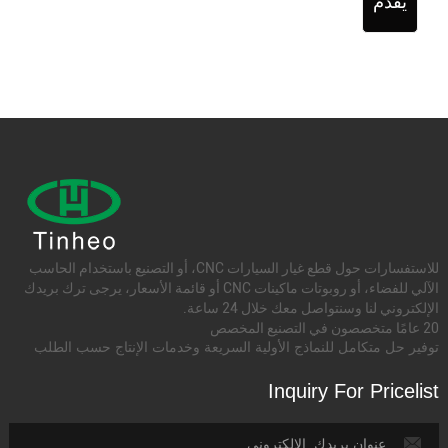
يُقدِّم
للاستفسارات حول قطع غيار السيارات CNC، أو التصنيع باستخدام الحاسب
الآلي للفضاء، أو روبوتات ماكينات CNC أو قائمة الأسعار، يرجى ترك بريدك
الإلكتروني لنا وسنتواصل معك خلال 24 ساعة.
20 عامًا متخصصون في التصنيع المخصص
توفير حل متكامل للنماذج الأولية السريعة وخدمات الإنتاج حسب الطلب
Inquiry For Pricelist