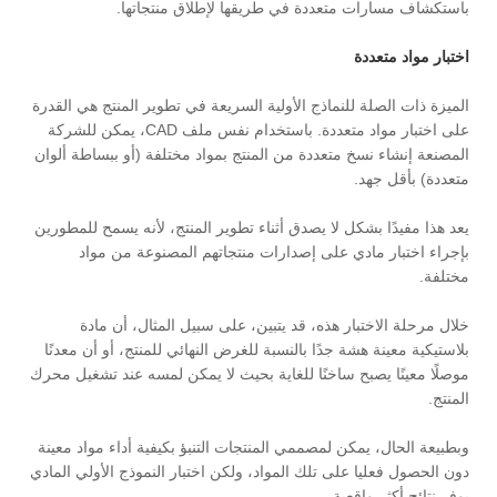
باستكشاف مسارات متعددة في طريقها لإطلاق منتجاتها.
اختبار مواد متعددة
الميزة ذات الصلة للنماذج الأولية السريعة في تطوير المنتج هي القدرة
على اختبار مواد متعددة. باستخدام نفس ملف CAD، يمكن للشركة
المصنعة إنشاء نسخ متعددة من المنتج بمواد مختلفة (أو ببساطة ألوان
متعددة) بأقل جهد.
يعد هذا مفيدًا بشكل لا يصدق أثناء تطوير المنتج، لأنه يسمح للمطورين
بإجراء اختبار مادي على إصدارات منتجاتهم المصنوعة من مواد
مختلفة.
خلال مرحلة الاختبار هذه، قد يتبين، على سبيل المثال، أن مادة
بلاستيكية معينة هشة جدًا بالنسبة للغرض النهائي للمنتج، أو أن معدنًا
موصلًا معينًا يصبح ساخنًا للغاية بحيث لا يمكن لمسه عند تشغيل محرك
المنتج.
وبطبيعة الحال، يمكن لمصممي المنتجات التنبؤ بكيفية أداء مواد معينة
دون الحصول فعليا على تلك المواد، ولكن اختبار النموذج الأولي المادي
يوفر نتائج أكثر واقعية.