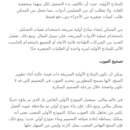
للنماذج الأولية، حيث أن تكاليف بدء التشغيل لكل منهما منخفضة
للغاية. ولا تتطلب أي من العمليتين أدوات، مما يجعل من الممكن
طلب كميات صغيرة من الأجزاء دون دفع قسط.
من الممكن إنشاء نماذج أولية سريعة باستخدام تقنيات التشكيل -
باستخدام عملية الأدوات السريعة، على سبيل المثال. ومع ذلك، تفضل
العديد من الشركات الطباعة ثلاثية الأبعاد أو التصنيع باستخدام الحاسب
الآلي للنماذج الأولية لمرة واحدة أو الطلبات الصغيرة جدًا.
تصحيح العيوب
يمكن أن تكون النماذج الأولية السريعة ذات قيمة عالية أثناء تطوير
المنتج، لأنها تسمح للمطورين بتحديد العيوب في التصميم التي قد لا
تكون واضحة خلال مرحلة التصميم المبكرة.
في عالم مثالي، سيعمل النموذج الأولي الخاص بك الذي تم بناؤه حديثًا
بشكل مثالي. ومع ذلك، فإن بناء نموذج أولي ثم ملاحظة عيوبه أفضل
بكثير من تجاهل تلك العيوب تمامًا. النموذج الأولي المعيب يعني أنه
يمكنك ببساطة إعادة صياغة التصميم وبناء نموذج أولي جديد؛ ومع ذلك،
فإن المنتج النهائي المعيب يمثل كارثة وليس من السهل حلها.