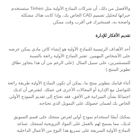
والأفضل من ذلك، أن شركات النماذج الأولية مثل Tinheo ستستخدم
خبراتها لتحليل تصميم CAD الخاص بك، وإذا كانت هناك مشكلة
واضحة به، فسنخبرك في أقرب وقت ممكن.
تقديم الأفكار للإدارة
أحد الأهداف الرئيسية للنماذج الأولية هو إنشاء كائن مادي يمكن عرضه
على الأشخاص المهمين. تعتبر النماذج الأولية رائعة بالنسبة
للمستثمرين، على سبيل المثال. (على الرغم من أن هذا يتجاوز نطاق
تطوير المنتج.)
أثناء قيامك بتطوير منتج ما، يمكن أن تكون النماذج الأولية طريقة رائعة
للتواصل مع الإدارة أو المجالات الأخرى في عملك. لنفترض أن لديك
اجتماعًا بشأن الميزانية في الأفق، فقد تحتاج إلى تقديم النموذج الأولي
الخاص بك لضمان حصولك على التمويل الذي تحتاجه.
يمكنك أيضًا استخدام نموذج أولي لعرض منتجك على قسم التسويق
لديك، مما يسمح لهم بالعمل على المواد الترويجية لمنتجك. تساعد
النماذج الأولية السريعة على تسريع هذا النوع من الأعمال الداخلية.