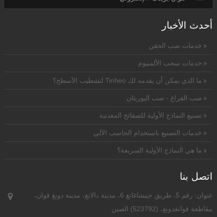
أحدث الأخبار
خدمات صب الحقن
خدمات سحب الألمنيوم
ما الذي يمكن أن يقدمه لك Tinheo لتشطيب الأسطح؟
صب الفراغ - صب اليوريثان
تصنيع النماذج الأولية للصفائح المعدنية
خدمات التصنيع باستخدام الحاسب الآلي
ما هي النماذج الأولية السريعة؟
اتصل بنا
عنوان: رقم 5، طريق جينشاغانغ 6، مدينة دالانغ، مدينة دونغ قوان،
مقاطعة قوانغدونغ، (523792) الصين