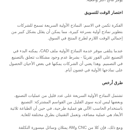
اختصار الوقت للتسويق
الفكرة تكمن في الاسم: النماذج الأولية السريعة تسمح للشركات
بتطوير نماذج أولية بسرعة كبيرة، مما يمكن أن يقلل بشكل كبير من
إجمالي الوقت اللازم لطرح المنتج في السوق.
عندما يتلقى موفر خدمة النماذج الأولية ملف CAD، يمكنه البدء في
التصنيع على الفور تقريبًا - بشرط عدم وجود مشكلات تتعلق بالتصنيع
في التصميم. وهذا يعني أن الشركات يمكنها في بعض الأحيان الحصول
على نماذجها الأولية في غضون أيام.
طرق أرخص
تشتمل النماذج الأولية السريعة على عدد قليل من عمليات التصنيع،
وبعضها ليس لديه سوى القليل من القواسم المشتركة: التصنيع
باستخدام الحاسب الآلي هو عملية طرحية، في حين أن الطباعة ثلاثية
الأبعاد هي عملية مضافة، وتعمل التقنيتان بطرق مختلفة للغاية.
ومع ذلك، فإن كلا من CNC وAM يمثلان وسائل ميسورة التكلفة